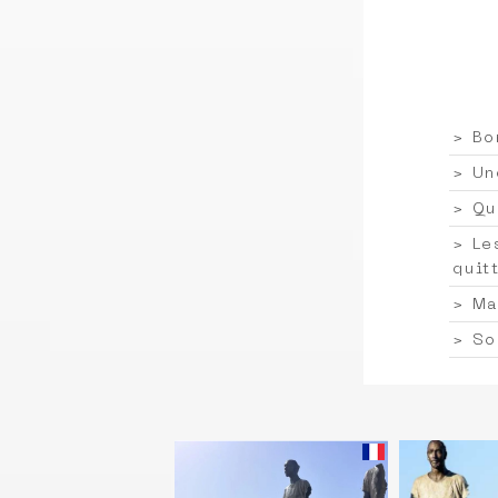
> Bo
> Un
> Qu
> Le
quit
> Ma
> So