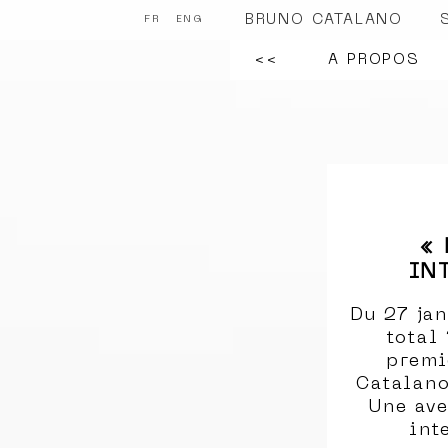
BRUNO CATALANO
FR
ENG
<<
A PROPOS
« 
IN
Du 27 ja
total
premi
Catalano
Une ave
int