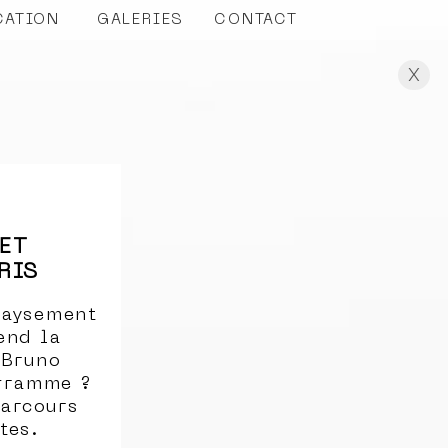
CATION
GALERIES
CONTACT
X
 ET
RIS
paysement
end la
 Bruno
ogramme ?
parcours
tes.