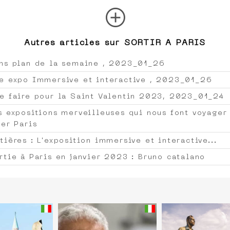
add_circle
Autres articles sur SORTIR A PARIS
ns plan de la semaine , 2023_01_26
e expo Immersive et interactive , 2023_01_26
e faire pour la Saint Valentin 2023, 2023_01_24
s expositions merveilleuses qui nous font voyager
ter Paris
tières : L'exposition immersive et interactive...
rtie à Paris en janvier 2023 : Bruno catalano