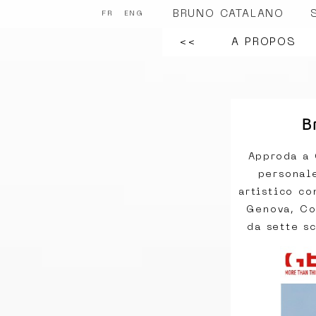
BRUNO CATALANO
FR
ENG
<<
A PROPOS
B
Approda a 
personal
artistico c
Genova, Co
da sette s