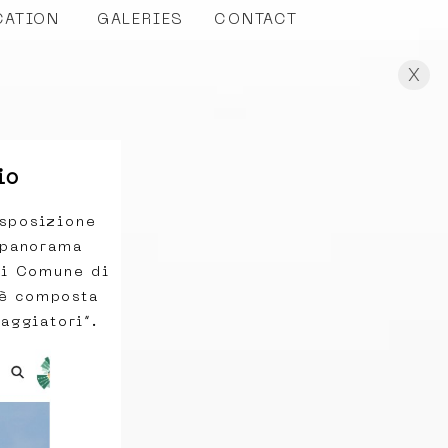
CATION
GALERIES
CONTACT
X
io
esposizione
 panorama
di Comune di
 è composta
aggiatori”.