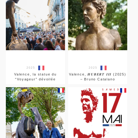
2025
2025
Valence, la statue du
Valence, 𝑯𝑼𝑩𝑬𝑹𝑻 𝑰𝑰𝑰 (2025)
“Voyageur” dévoilée
– Bruno Catalano