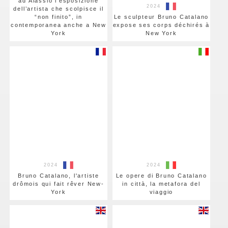
ad Alassio l’esposizione
2024
dell’artista che scolpisce il
“non finito”, in
Le sculpteur Bruno Catalano
contemporanea anche a New
expose ses corps déchirés à
York
New York
2024
2024
Bruno Catalano, l'artiste
Le opere di Bruno Catalano
drômois qui fait rêver New-
in città, la metafora del
York
viaggio