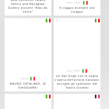
Aout 2019
Venice and Ravagnan
Gallery present “Bleu de
Il viaggio èsempre uno
Chine”
strappo
mai 2019
Un Van Gogh con la vaglia
2018
L’opera dell’artista Catalano
BRUNO CATALANO, SÌ
accoglie gli spettatori del
VIAGGIARE!
Teatro Goldoni