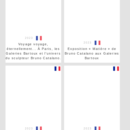
2023
2023
Voyage voyage,
éternellement... À Paris, les
Exposition « Matière » de
Galeries Bartoux et l'univers
Bruno Catalano aux Galeries
du sculpteur Bruno Catalano.
Bartoux
2023
2023