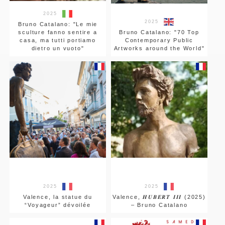
2025
2025
Bruno Catalano: "Le mie
sculture fanno sentire a
Bruno Catalano: "70 Top
casa, ma tutti portiamo
Contemporary Public
dietro un vuoto"
Artworks around the World"
2025
2025
Valence, la statue du
Valence, 𝑯𝑼𝑩𝑬𝑹𝑻 𝑰𝑰𝑰 (2025)
“Voyageur” dévoilée
– Bruno Catalano