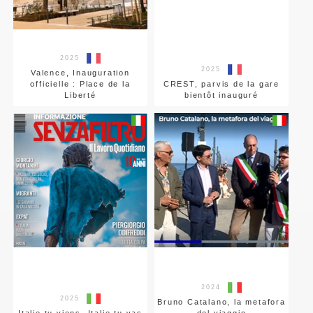
2025
2025
Valence, Inauguration
officielle : Place de la
CREST, parvis de la gare
Liberté
bientôt inauguré
2024
2025
Bruno Catalano, la metafora
Italie tu viens, Italie tu vas
del viaggio