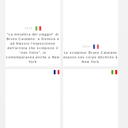
2024
“La metafora del viaggio” di
Bruno Catalano: a Genova e
ad Alassio l’esposizione
2024
dell’artista che scolpisce il
“non finito”, in
Le sculpteur Bruno Catalano
contemporanea anche a New
expose ses corps déchirés à
York
New York