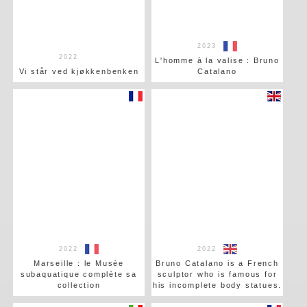
2023
2022
L'homme à la valise : Bruno
Vi står ved kjøkkenbenken
Catalano
2022
2022
Marseille : le Musée
Bruno Catalano is a French
subaquatique complète sa
sculptor who is famous for
collection
his incomplete body statues.