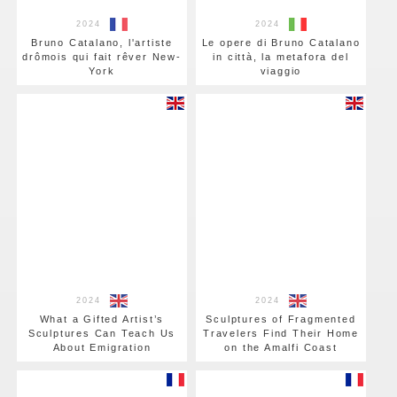
2024
2024
Bruno Catalano, l'artiste
Le opere di Bruno Catalano
drômois qui fait rêver New-
in città, la metafora del
York
viaggio
2024
2024
What a Gifted Artist’s
Sculptures of Fragmented
Sculptures Can Teach Us
Travelers Find Their Home
About Emigration
on the Amalfi Coast