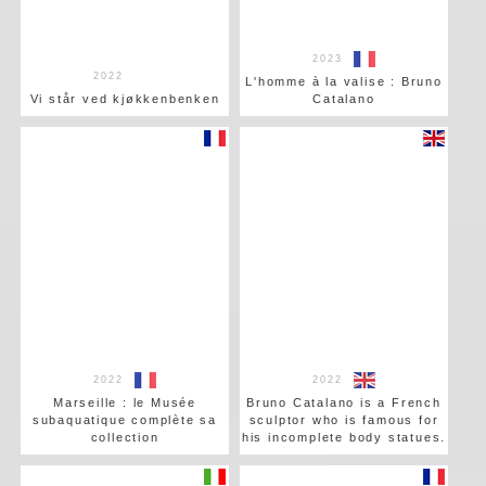
2023
2022
L'homme à la valise : Bruno
Vi står ved kjøkkenbenken
Catalano
2022
2022
Marseille : le Musée
Bruno Catalano is a French
subaquatique complète sa
sculptor who is famous for
collection
his incomplete body statues.