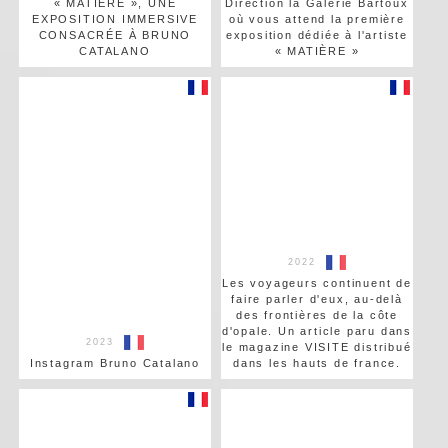
« MATIÈRE », UNE
Direction la Galerie Bartoux
EXPOSITION IMMERSIVE
où vous attend la première
CONSACRÉE À BRUNO
exposition dédiée à l'artiste
CATALANO
« MATIÈRE »
2022
Les voyageurs continuent de
faire parler d'eux, au-delà
des frontières de la côte
d'opale. Un article paru dans
2023
le magazine VISITE distribué
Instagram Bruno Catalano
dans les hauts de france.