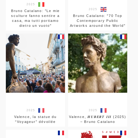
2025
2025
Bruno Catalano: "Le mie
sculture fanno sentire a
Bruno Catalano: "70 Top
casa, ma tutti portiamo
Contemporary Public
dietro un vuoto"
Artworks around the World"
2025
2025
Valence, la statue du
Valence, 𝑯𝑼𝑩𝑬𝑹𝑻 𝑰𝑰𝑰 (2025)
“Voyageur” dévoilée
– Bruno Catalano