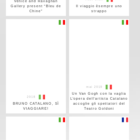
Venice and Ravagnan
Gallery present “Bleu de
Il viaggio èsempre uno
Chine”
strappo
mai 2019
Un Van Gogh con la vaglia
2018
L’opera dell’artista Catalano
BRUNO CATALANO, SÌ
accoglie gli spettatori del
VIAGGIARE!
Teatro Goldoni