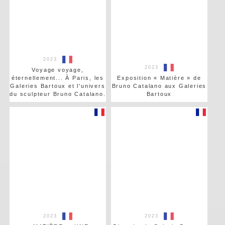
2023
2023
Voyage voyage,
éternellement... À Paris, les
Exposition « Matière » de
Galeries Bartoux et l'univers
Bruno Catalano aux Galeries
du sculpteur Bruno Catalano.
Bartoux
2023
2023