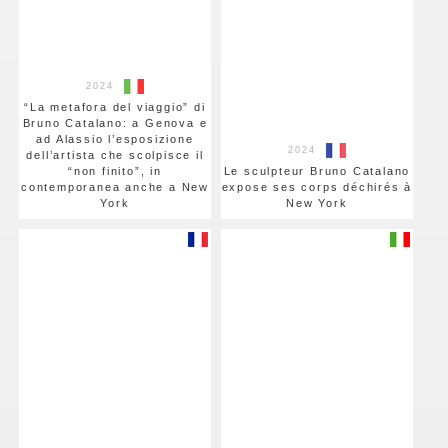
2024
“La metafora del viaggio” di
Bruno Catalano: a Genova e
ad Alassio l’esposizione
2024
dell’artista che scolpisce il
“non finito”, in
Le sculpteur Bruno Catalano
contemporanea anche a New
expose ses corps déchirés à
York
New York