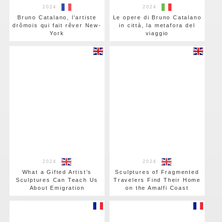
2024
2024
Bruno Catalano, l'artiste
Le opere di Bruno Catalano
drômois qui fait rêver New-
in città, la metafora del
York
viaggio
2024
2024
What a Gifted Artist’s
Sculptures of Fragmented
Sculptures Can Teach Us
Travelers Find Their Home
About Emigration
on the Amalfi Coast